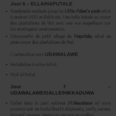
Jour 6 – ELLA/HAPUTALE
Randonnée matinale jusqu’au
Little Adam’s peak
situé
à environ 1100 m d’altitude. Une belle balade au coeur
des plantations de thé avec une vue magnifique sur
les montagnes environnantes.
Découverte du petit village de
Haputale
, situé en
plein coeur des plantations de thé.
Continuation vers
UDAWALAWE
Installation à votre hôtel.
Nuit à l’hôtel
Jour 7 –
UDAWALAWE/GALLE/HIKKADUWA
Safari dans le parc national d’
Udawalawe
où vous
pourrez voir en toute liberté éléphants, cerfs, varans,
léopard, oiseaux, singes ou encore crocodiles.