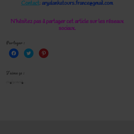
Contact
:
aryalankatours.france@gmail.com
N’hésitez pas à partager cet article
sur les réseaux
sociaux
.
Partager :
Cliquez
Cliquez
Cliquez
pour
pour
pour
partager
partager
partager
sur
sur
sur
Facebook(ouvre
Twitter(ouvre
Pinterest(ouvre
dans
dans
dans
J’aime ça :
une
une
une
nouvelle
nouvelle
nouvelle
chargement…
fenêtre)
fenêtre)
fenêtre)