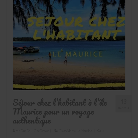
Séjour chez l’habitant à l’île
13
Maurice pour un voyage
MAI 2018
authentique
par
OneDay-OneDream
|
Classé dans :
île Maurice
|
8