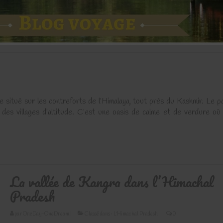
 situé sur les contreforts de l’Himalaya, tout près du Kashmir. Le pa
des villages d’altitude. C’est une oasis de calme et de verdure où l
La vallée de Kangra dans l’Himachal
Pradesh
par
OneDay-OneDream
|
Classé dans :
L'Himachal Pradesh
|
0