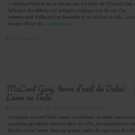
L’Himachal Pradesh ne se résume pas à la visite de McLeod Ganj 
l’influence Bouddhiste est présente à chaque coin de rue. On
commencerait d’ailleurs à se demander si on est bien en Inde. La va
Kangra offrent de …
Lire la suite­­
Himachal Pradesh
,
Kangra
McLeod Ganj, terre d’exil du Dalaï-
Lama en Inde
par
OneDay-OneDream
|
Classé dans :
L'Himachal Pradesh
|
0
On imagine souvent l’Inde comme un continent au climat chaud ave
population grouillante dans les villes. En effet, les températures s
élevées toute l’année dans une grande partie du pays avec des pic