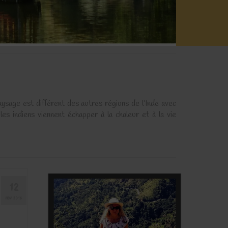
ysage est différent des autres régions de l’Inde avec
es indiens viennent échapper à la chaleur et à la vie
12
NOV 2016