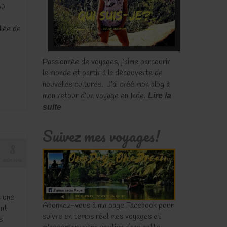
où
llée de
Passionnée de voyages, j’aime parcourir
le monde et partir à la découverte de
nouvelles cultures. J’ai créé mon blog à
mon retour d’un voyage en Inde.
Lire la
suite
Suivez mes voyages!
8
AOÛT 2016
c une
Abonnez-vous à ma page Facebook pour
ont
suivre en temps réel mes voyages et
s