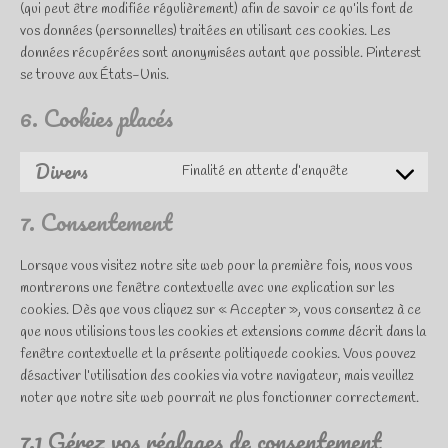
(qui peut être modifiée régulièrement) afin de savoir ce qu’ils font de
vos données (personnelles) traitées en utilisant ces cookies. Les
données récupérées sont anonymisées autant que possible. Pinterest
se trouve aux États-Unis.
6. Cookies placés
Divers
Finalité en attente d’enquête
Consent
to
7. Consentement
service
divers
Lorsque vous visitez notre site web pour la première fois, nous vous
montrerons une fenêtre contextuelle avec une explication sur les
cookies. Dès que vous cliquez sur « Accepter », vous consentez à ce
que nous utilisions tous les cookies et extensions comme décrit dans la
fenêtre contextuelle et la présente politiquede cookies. Vous pouvez
désactiver l’utilisation des cookies via votre navigateur, mais veuillez
noter que notre site web pourrait ne plus fonctionner correctement.
7.1 Gérez vos réglages de consentement