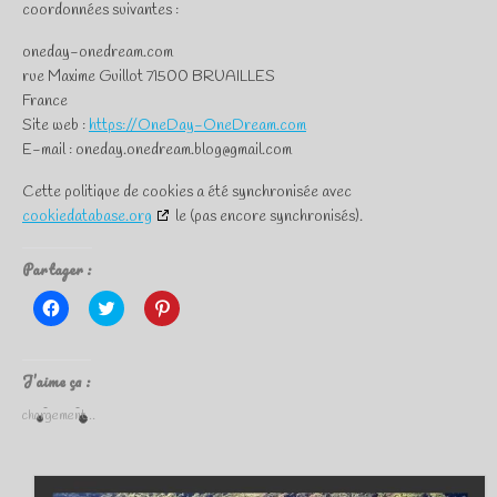
coordonnées suivantes :
oneday-onedream.com
rue Maxime Guillot 71500 BRUAILLES
France
Site web :
https://OneDay-OneDream.com
E-mail :
oneday.onedream.blog@
gmail.com
Cette politique de cookies a été synchronisée avec
cookiedatabase.org
le (pas encore synchronisés).
Partager :
Cliquez
Cliquez
Cliquez
pour
pour
pour
partager
partager
partager
sur
sur
sur
Facebook(ouvre
Twitter(ouvre
Pinterest(ouvre
dans
dans
dans
J’aime ça :
une
une
une
nouvelle
nouvelle
nouvelle
chargement…
fenêtre)
fenêtre)
fenêtre)