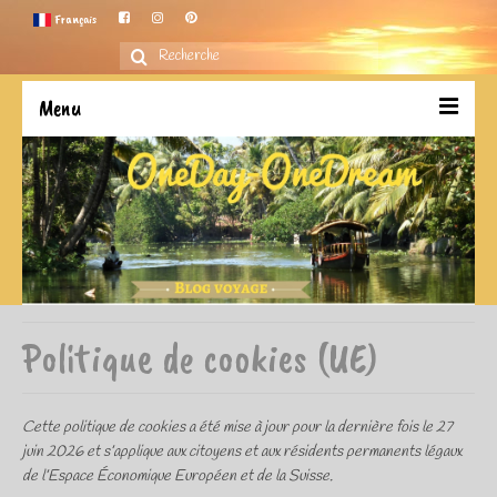
Français
Rechercher
:
Menu
Accueil
Carnet de voyages
Avant de partir
Mes coups de coeur
Rétrospective
Politique de cookies (UE)
Cette politique de cookies a été mise à jour pour la dernière fois le 27
juin 2026 et s’applique aux citoyens et aux résidents permanents légaux
de l’Espace Économique Européen et de la Suisse.