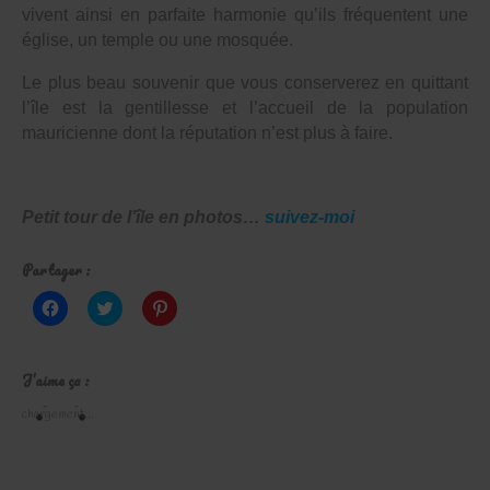
vivent ainsi en parfaite harmonie qu’ils fréquentent une
église, un temple ou une mosquée.
Le plus beau souvenir que vous conserverez en quittant
l’île est la gentillesse et l’accueil de la population
mauricienne dont la réputation n’est plus à faire.
Petit tour de l’île en photos…
suivez-moi
Partager :
Cliquez
Cliquez
Cliquez
pour
pour
pour
partager
partager
partager
sur
sur
sur
Facebook(ouvre
Twitter(ouvre
Pinterest(ouvre
dans
dans
dans
J’aime ça :
une
une
une
nouvelle
nouvelle
nouvelle
chargement…
fenêtre)
fenêtre)
fenêtre)