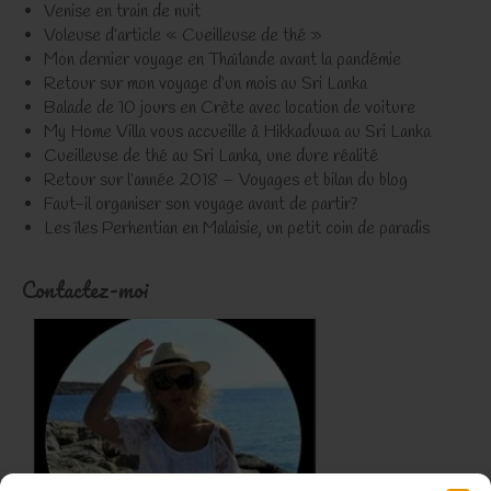
Venise en train de nuit
Voleuse d’article « Cueilleuse de thé »
Mon dernier voyage en Thaïlande avant la pandémie
Retour sur mon voyage d’un mois au Sri Lanka
Balade de 10 jours en Crète avec location de voiture
My Home Villa vous accueille à Hikkaduwa au Sri Lanka
Cueilleuse de thé au Sri Lanka, une dure réalité
Retour sur l’année 2018 – Voyages et bilan du blog
Faut-il organiser son voyage avant de partir?
Les îles Perhentian en Malaisie, un petit coin de paradis
Contactez-moi