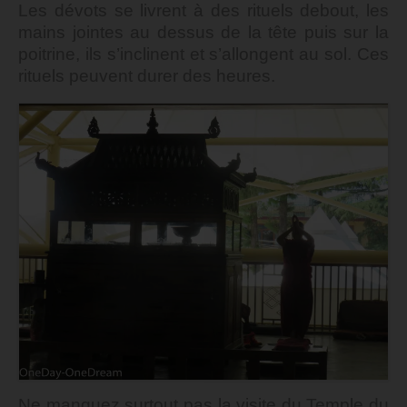
Les dévots se livrent à des rituels debout, les
mains jointes au dessus de la tête puis sur la
poitrine, ils s’inclinent et s’allongent au sol. Ces
rituels peuvent durer des heures.
Ne manquez surtout pas la visite du Temple du