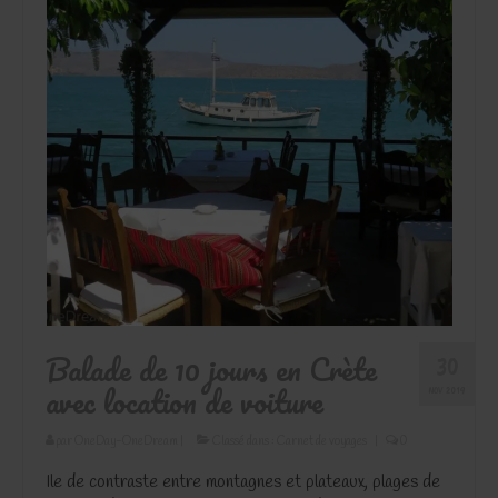
Balade de 10 jours en Crète
30
avec location de voiture
NOV 2019
par
OneDay-OneDream
|
Classé dans :
Carnet de voyages
|
0
Ile de contraste entre montagnes et plateaux, plages de