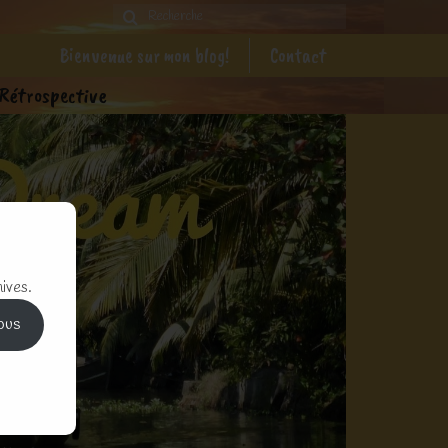
Rechercher
:
Bienvenue sur mon blog!
Contact
Rétrospective
hives.
ous