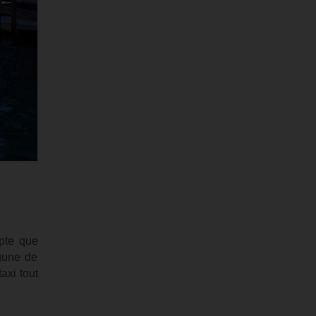
mpte que
agune de
axi tout