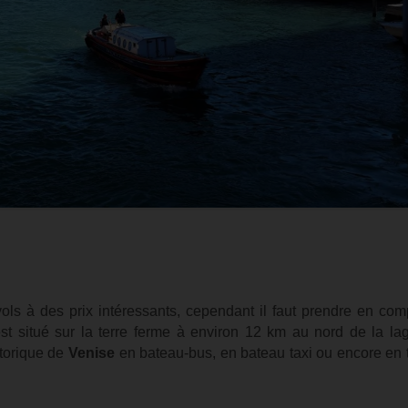
ls à des prix intéressants, cependant il faut prendre en co
est situé sur la terre ferme à environ 12 km au nord de la l
storique de
Venise
en bateau-bus, en bateau taxi ou encore en t