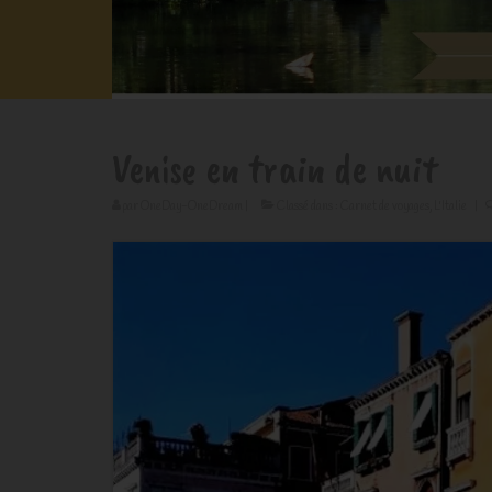
Venise en train de nuit
par
OneDay-OneDream
|
Classé dans :
Carnet de voyages
,
L'Italie
|