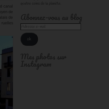
quatre coins de la planète.
nd canal
moyen de
Abonnez-vous au blog
alais de
 ruelles
Adresse
e-
mail
ok
Mes photos sur
Instagram