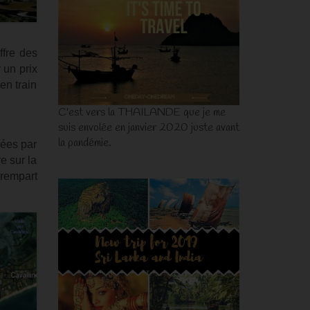
ffre des
 un prix
 en train
C'est vers la THAILANDE que je me
suis envolée en janvier 2020 juste avant
la pandémie.
pées par
e sur la
 rempart