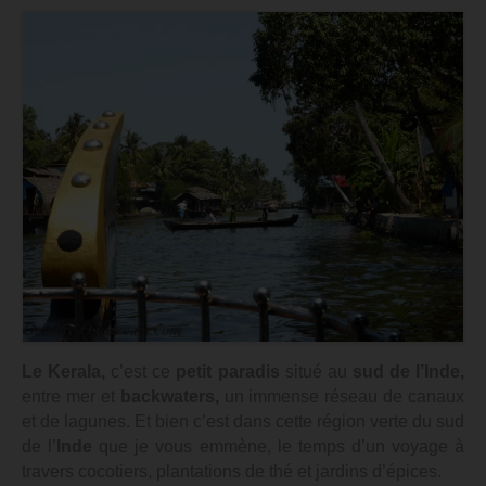
Le Kerala,
c’est ce
petit paradis
situé au
sud de l’Inde,
entre mer et
backwaters,
un immense réseau de canaux
et de lagunes. Et bien c’est dans cette région verte du sud
de l’
Inde
que je vous emmène, le temps d’un voyage à
travers
cocotiers, plantations de thé et jardins d’épices.