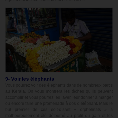
9- Voir les éléphants
Vous pourrez voir des éléphants dans de nombreux parcs
au
Kerala
. On vous montrera les tâches qu’ils peuvent
accomplir et vous pourrez les laver, leur donner à manger
ou encore faire une promenade à dos d’éléphant. Mais le
but premier de ces soit-disant « orphelinats » a
malheureusement été détourné au profit du gain et les