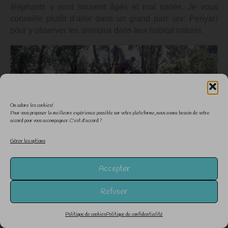
éléphants y sont souvent âgés et mal traités. Je vous
conseille plutôt d’aller dans un grand parc (ex: Periyar)
pour y observer les animaux dans leur habitat naturel.
On adore les cookies!
Pour vous proposer la meilleure expérience possible sur votre plateforme, nous avons besoin de votre
accord pour vous accompagner. C'est d'accord ?
Gérer les options
Accepter
Refuser
Politique de cookies
Politique de confidentialité